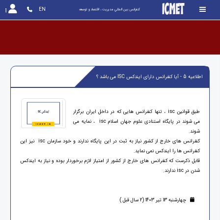
EN
کنفرانس بين المللي مديريت ، اقتصاد و توسعه
اطلاعیه 5 - آیا کنفرانس دارای ایندکس ISC می باشد ؟
طبق قوانین isc ، تنها کنفرانس هایی که در داخل ایران برگزار
می شوند در پایگاه استنادی علوم جهان اسلام isc ، نمایه می
شوند.
کنفرانس های خارج از کشور نیاز به ثبت در این پایگاه ندارند و خود سازمان isc نیز این
کنفرانس ها را ایندکس نمی نماید.
قابل ذکرست که کنفرانس های خارج از کشور از امتیاز لازم برخوردار بوده و نیاز به ایندکس
شدن در isc ندارند.
چهارشنبه 13 تیر 1403 (2 سال قبل )