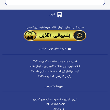
آدرس
دفتر مرکزی : ایران : تهران، فلکه دوم صادقیه، برج گلدیس
تاریخ های مهم کنفرانس
آخرین مهلت ارسال مقالات: 30 مهر ماه 1403
اعلام نتایج داوری مقالات: 3 روز پس از ارسال مقاله
ثبت نام کامل (پرداخت خدمات): 01 آبان ماه 1403
برگزاری کنفرانس :04 آبان ماه 1403
دبیرخانه کنفرانس
ایران : تهران، فلکه دوم صادقیه، برج گلدیس
Tel : 02171053833
09120125011